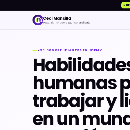
NU
Ceci Mansilla
Power Skills · Liderazgo · Aprendizaje
+90.000 ESTUDIANTES EN UDEMY
Habilidade
humanas p
trabajar y l
en un mun