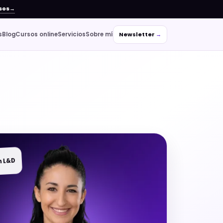
sos
→
s
Blog
Cursos online
Servicios
Sobre mí
Newsletter
→
n L&D