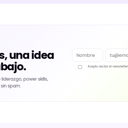
s, una idea
Nombre
Email
abajo.
Acepto recibir el newslett
iderazgo, power skills,
 sin spam.