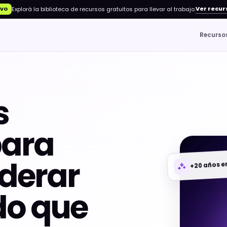
Ver recur
Explorá la biblioteca de recursos gratuitos para llevar al trabajo.
EVO
Recurso
s
ara
iderar
+20 años e
do que