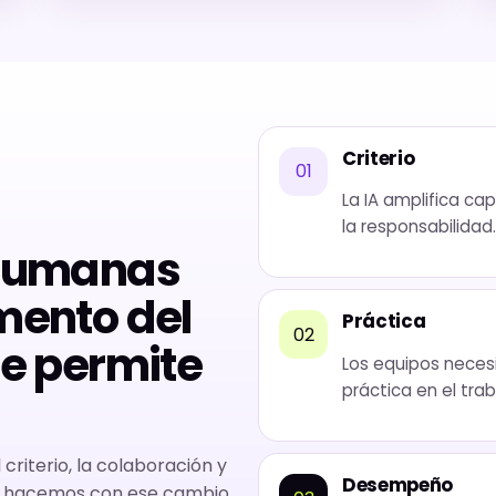
Criterio
01
La IA amplifica ca
la responsabilidad.
 humanas
mento del
Práctica
02
ue permite
Los equipos neces
práctica en el trab
riterio, la colaboración y
Desempeño
é hacemos con ese cambio.