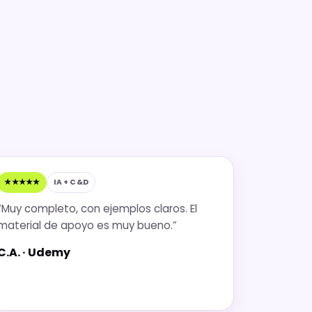
★★★★★
IA + C&D
“Muy completo, con ejemplos claros. El
material de apoyo es muy bueno.”
C.A. · Udemy