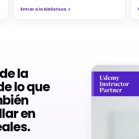
Entrar a la biblioteca
de la
de lo que
mbién
llar en
ales.